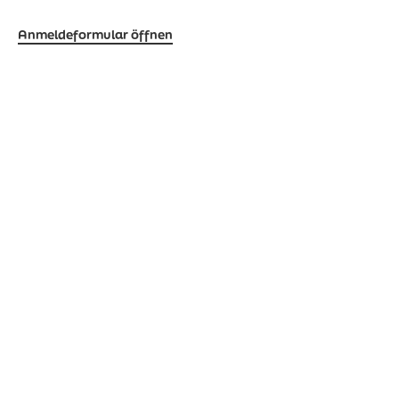
Anmelde­for­mu­lar öffnen