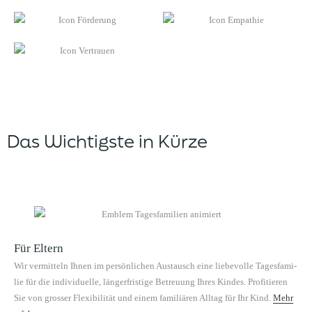
Das Wichtigste in Kürze
Für Eltern
Wir ver­mit­teln Ihnen im per­sön­lichen Aus­tausch eine liebevolle Tages­fam­i­
lie für die indi­vidu­elle, länger­fristige Betreu­ung Ihres Kindes. Prof­i­tieren
Sie von gross­er Flex­i­bil­ität und einem famil­iären All­t­ag für Ihr Kind.
Mehr