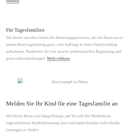
erfahren
Für Tagesfamilien
Wir freuen uns über liebevolle Betreu­ungsper­so­n­en, die ein Ihnen anver­
trautes Kind regelmäs­sig ganz- oder halb­tags in ihren Fam­i­lien­all­t­ag
aufnehmen. Prof­i­tieren Sie von unser­er pro­fes­sionellen Begleitung und
guten Arbeits­be­di­un­gen.
Mehr erfahren
Melden Sie Ihr Kind für eine Tagesfamilie an
Wir bieten Ihnen eine länger­fristige, auf Sie und Ihre Bedürfnisse
zugeschnit­tene Kinder­be­treu­ung und sind immer bemüht indi­vidu­elle
Lösun­gen zu finden.