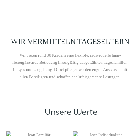
WIR VERMITTELN TAGESELTERN
Wir bieten rund 80 Kindern eine flex­i­ble, indi­vidu­elle fam­i­
lienergänzende Betreu­ung in sorgfältig aus­gewählten Tages­fam­i­lien
in Lyss und Umge­bung. Dabei pfle­gen wir den engen Aus­tausch mit
allen Beteiligten und schaf­fen bedürfnis­gerechte Lösungen.
Unsere Werte