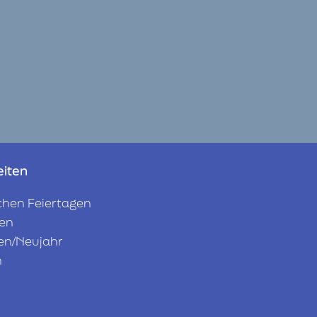
eiten
chen Feiertagen
en
en/Neujahr
n