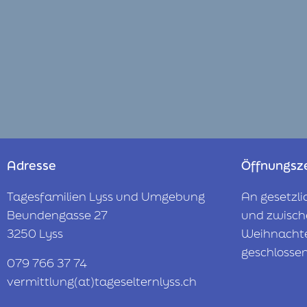
Adresse
Öffnungsz
Tagesfamilien Lyss und Umgebung
An gesetzli
Beundengasse 27
und zwisch
3250 Lyss
Weihnacht
geschlosse
079 766 37 74
vermittlung(at)tageselternlyss.ch